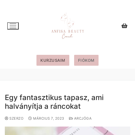
Ugrás
a
tartalomra
KURZUSAIM
FIÓKOM
Egy fantasztikus tapasz, ami
halványítja a ráncokat
SZERZO
MÁRCIUS 7, 2023
ARCJÓGA