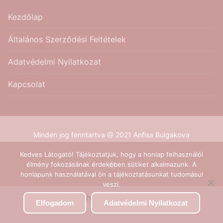
Kezdőlap
Általános Szerződési Feltételek
Adatvédelmi Nyilatkozat
Kapcsolat
Minden jog fenntartva @ 2021 Anfisa Bulgakova
Kedves Látogató! Tájékoztatjuk, hogy a honlap felhasználói
élmény fokozásának érdekében sütiket alkalmazunk. A
honlapunk használatával ön a tájékoztatásunkat tudomásul
veszi.
English
(
Angol
)
Magyar
Elfogadom
Adatvédelmi Nyilatkozat