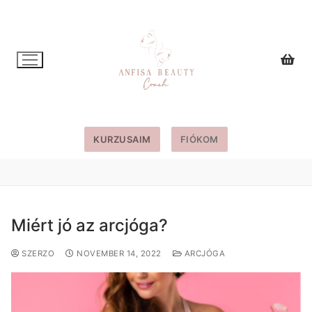
Ugrás
a
tartalomra
KURZUSAIM
FIÓKOM
Miért jó az arcjóga?
SZERZO
NOVEMBER 14, 2022
ARCJÓGA