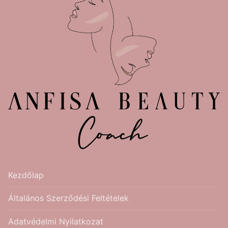
Kezdőlap
Általános Szerződési Feltételek
Adatvédelmi Nyilatkozat