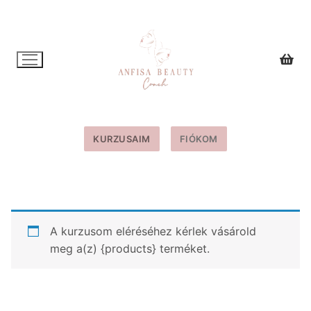
Ugrás
a
tartalomra
KURZUSAIM
FIÓKOM
A kurzusom eléréséhez kérlek vásárold
meg a(z) {products} terméket.