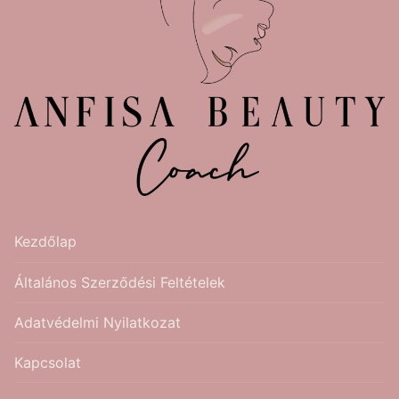
Kezdőlap
Általános Szerződési Feltételek
Adatvédelmi Nyilatkozat
Kapcsolat