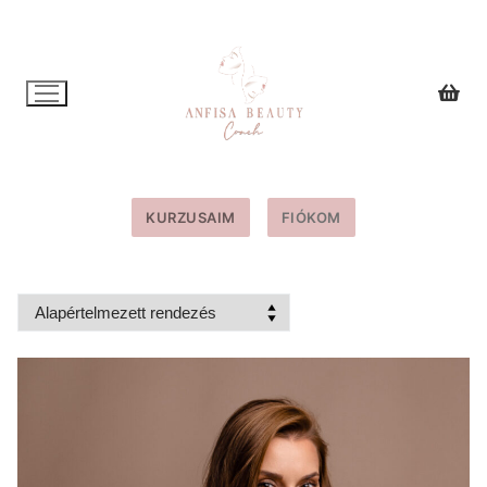
Ugrás
a
tartalomra
KURZUSAIM
FIÓKOM