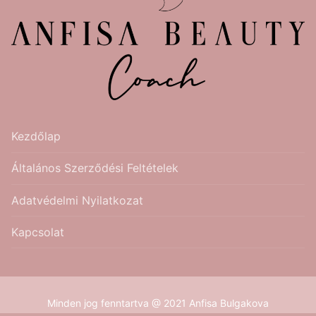
Kezdőlap
Általános Szerződési Feltételek
Adatvédelmi Nyilatkozat
Kapcsolat
Minden jog fenntartva @ 2021 Anfisa Bulgakova