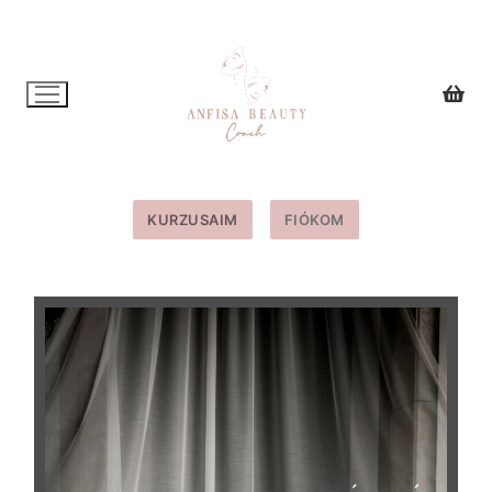
Ugrás
a
tartalomra
KURZUSAIM
FIÓKOM